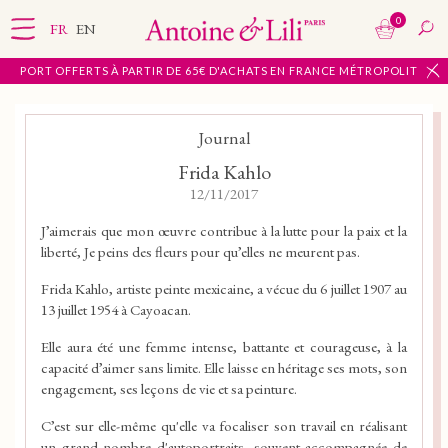
0
FR
EN
DE PORT OFFERTS À PARTIR DE 65€ D'ACHATS EN FRANCE MÉTROPOLITAINE
Journal
Frida Kahlo
12/11/2017
J’aimerais que mon œuvre contribue à la lutte pour la paix et la
liberté, Je peins des fleurs pour qu’elles ne meurent pas.
Frida Kahlo, artiste peinte mexicaine, a vécue du 6 juillet 1907 au
13 juillet 1954 à Cayoacan.
Elle aura été une femme intense, battante et courageuse, à la
capacité d’aimer sans limite. Elle laisse en héritage ses mots, son
engagement, ses leçons de vie et sa peinture.
C’est sur elle-même qu'elle va focaliser son travail en réalisant
un grand nombre d'autoportraits, souvent accompagnée de