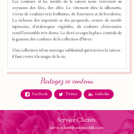
Les couleurs et les motifs de la saison nous renvoient au
royaume des fées, des elfes. Le vêtement étire la silhouette,
s'orne de couleurs très brillantes, de fourrures et de broderies.
La richesse des imprimés et des jacquards, ornées de motifs
tapisserie, d'arabesques végétales, de couleurs cloisonnées
rend l’ensemble très dense. Le doré occupe la place centrale de
la gamme des couleurs de la collection d’hiver.
Une collection tel un message subliminal qui traverse la saison :
il faut croire à la magie de la vie.
Partagez ce contenu
Facebook
Twitter
Linkedin
Service Clients
serviceclient@antoineetlili.com