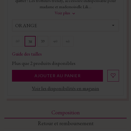
quitter ! Les trotteurs trendy, accessoire indispensable pour
madame et mademoiselle Lili....
Voir plus
ORANGE
37
39
40
41
38
Guide des tailles
Plus que
2
produits disponibles
AJOUTER AU PANIER
Voir les disponibilités en magasin
Composition
Retour et remboursement