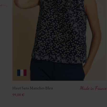
Haut Sans Manches Bleu
Made in France
Prix
99,00 €