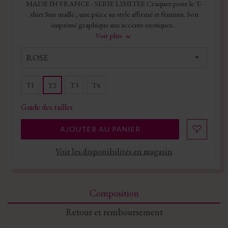
MADE IN FRANCE - SERIE LIMITEE Craquez pour le T-
shirt Sun maille , une pièce au style affirmé et féminin. Son
imprimé graphique aux accents exotiques...
Voir plus
ROSE
T1
T3
T4
T2
Guide des tailles
AJOUTER AU PANIER
Voir les disponibilités en magasin
Composition
Retour et remboursement