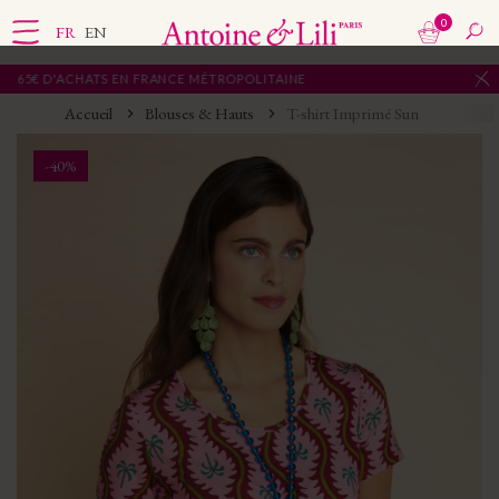
0
FR
EN
€ D'ACHATS EN FRANCE MÉTROPOLITAINE
Accueil
Blouses & Hauts
T-shirt Imprimé Sun
-40%