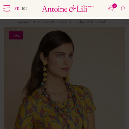
0
FR
EN
Accueil
Blouses & Hauts
T-shirt Zebra Maille
-40%