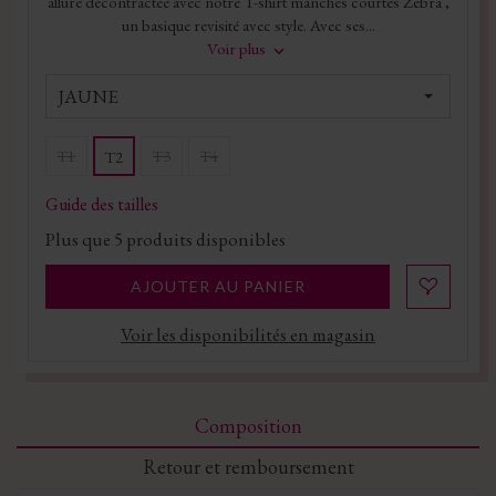
allure décontractée avec notre T-shirt manches courtes Zebra ,
un basique revisité avec style. Avec ses...
Voir plus
JAUNE
T1
T3
T4
T2
Guide des tailles
Plus que
5
produits disponibles
AJOUTER AU PANIER
Voir les disponibilités en magasin
Composition
Retour et remboursement