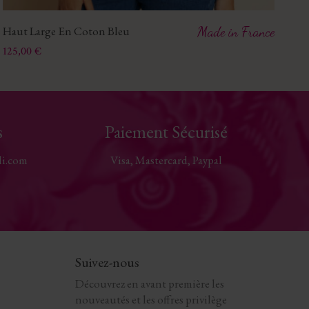
Haut Large En Coton Bleu
Made in France
Ha
Prix
Pri
125,00 €
11
s
Paiement Sécurisé
li.com
Visa, Mastercard, Paypal
Suivez-nous
Découvrez en avant première les
nouveautés et les offres privilège