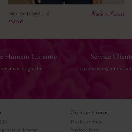
Haut En Jersey Cecile
Made in France
Prix
55,00 €
e Humeur Garantie
Service Client
ouleurs et originalité
serviceclient@antoineetli
n
Où nous trouver
Lili
Nos boutiques
 générales de vente
Service clients