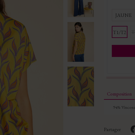
JAUNE
T
T1/T2
Composition
94% Viscose
Partager