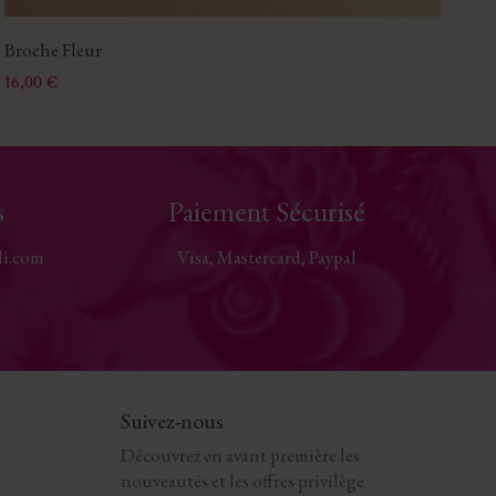
Broche Fleur
Ep
Prix
Pri
16,00 €
9,
s
Paiement Sécurisé
li.com
Visa, Mastercard, Paypal
Suivez-nous
Découvrez en avant première les
nouveautés et les offres privilège