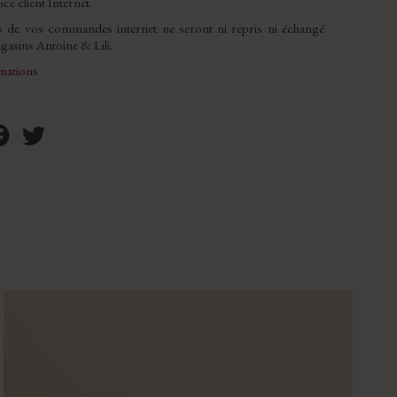
ice client Internet.
s de vos commandes internet ne seront ni repris ni échangé
asins Antoine & Lili.
rmations