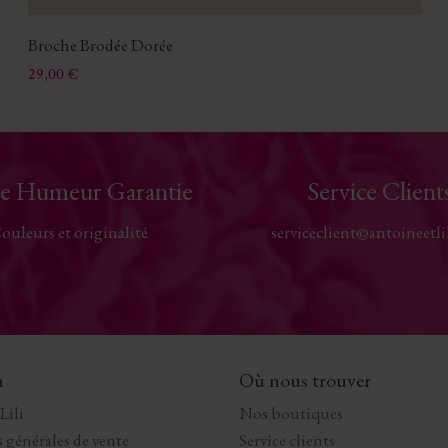
Broche Brodée Dorée
Prix
29,00 €
e Humeur Garantie
Service Client
ouleurs et originalité
serviceclient@antoineetli
n
Où nous trouver
Lili
Nos boutiques
 générales de vente
Service clients