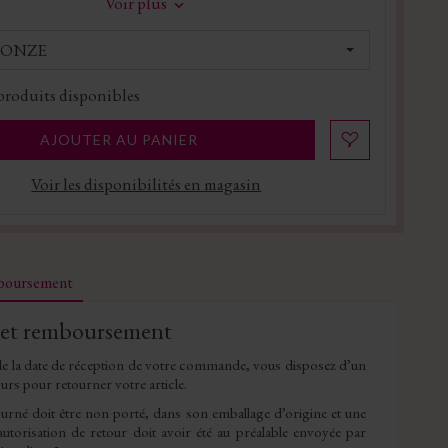
Voir plus
RONZE
produits disponibles
AJOUTER AU PANIER
Voir les disponibilités en magasin
mboursement
 et remboursement
e la date de réception de votre commande, vous disposez d’un
ours pour retourner votre article.
tourné doit être non porté, dans son emballage d’origine et une
utorisation de retour doit avoir été au préalable envoyée par