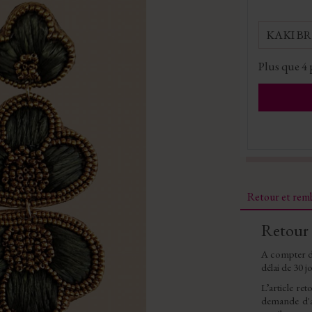
KAKI B
Plus que
4
Retour et re
Retour
A compter d
délai de 30 j
L’article re
demande d'a