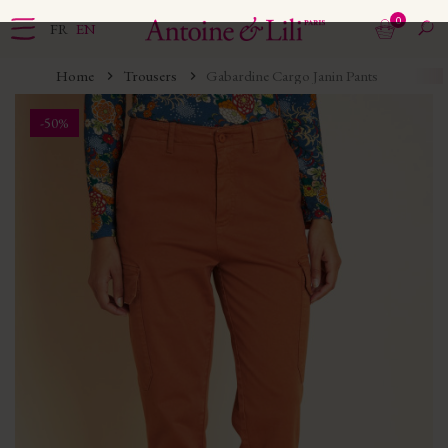
0
FR
EN
Home
Trousers
Gabardine Cargo Janin Pants
-50%