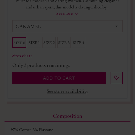
must for modern and daring women. Combining elegance
and urban spirit, this model is distinguished by...
See more
CARAMEL
SIZE 1
SIZE 2
SIZE 3
SIZE 4
SIZE 0
Sizes chart
Only
3
products remainings
ADD TO CART
See store availability
Composition
97% Cotton 3% Elastane