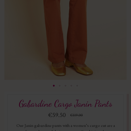
Gabardine Cargo Janin Pants
€59.50
€119.00
Our Janin gabardine pants with a women’s cargo cut are a