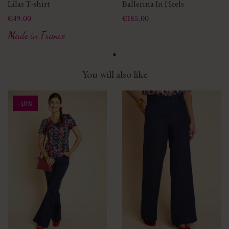
Lilas T-shirt
Ballerina In Heels
Price
Price
€49.00
€185.00
Made in France
You will also like
-40%