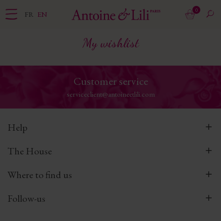
0
FR
EN
My wishlist
Customer service
serviceclient@antoineetlili.com
Help
The House
Where to find us
Follow-us