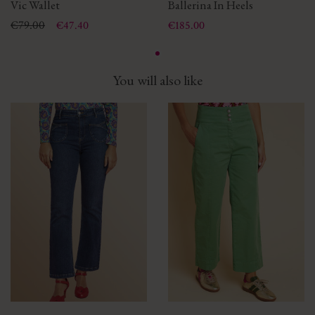
Vic Wallet
Ballerina In Heels
Price
Regular price
€79.00
Price
€47.40
€185.00
You will also like