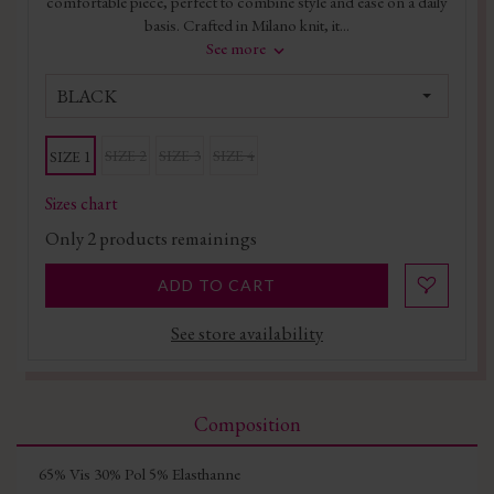
comfortable piece, perfect to combine style and ease on a daily
basis. Crafted in Milano knit, it...
See more
BLACK
SIZE 2
SIZE 3
SIZE 4
SIZE 1
Sizes chart
Only
2
products remainings
ADD TO CART
See store availability
Composition
65% Vis 30% Pol 5% Elasthanne