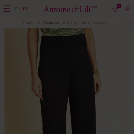
0
FR
EN
Home
Trousers
Large Linda Trousers