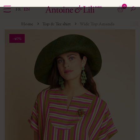
0
FR
EN
Home
Top & Tee shirt
Wide Top Amanda
-40%