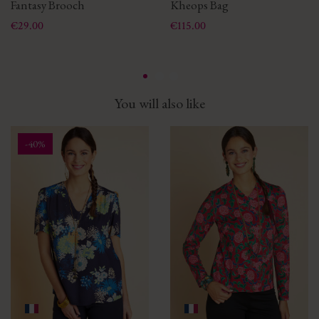
Fantasy Brooch
Kheops Bag
Price
Price
€29.00
€115.00
You will also like
-40%