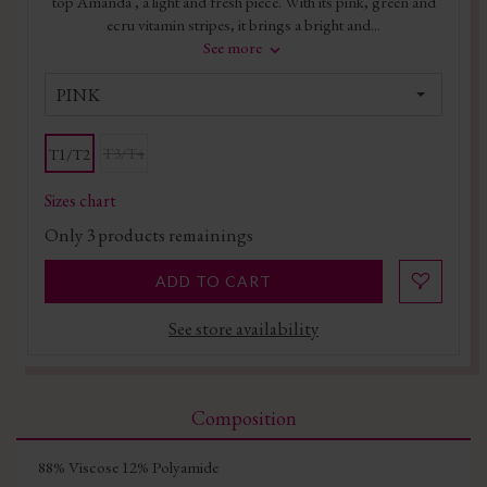
top Amanda , a light and fresh piece. With its pink, green and
ecru vitamin stripes, it brings a bright and...
See more
PINK
T3/T4
T1/T2
Sizes chart
Only
3
products remainings
ADD TO CART
See store availability
Composition
88% Viscose 12% Polyamide