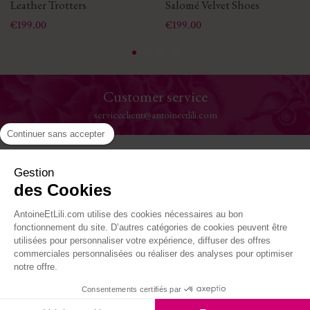
Leather Trotters
Salomé Velvet Shoes
Price
Price
€199.00
€199.00
Customer service
serviceclient@antoineetlili.com
Continuer sans accepter
Help
Gestion
des Cookies
The House
AntoineEtLili.com utilise des cookies nécessaires au bon
Where to find us
fonctionnement du site. D’autres catégories de cookies peuvent être
utilisées pour personnaliser votre expérience, diffuser des offres
commerciales personnalisées ou réaliser des analyses pour optimiser
Follow-us
notre offre.
Consentements certifiés par