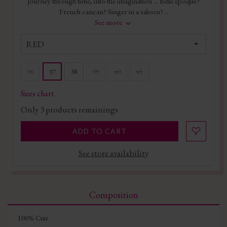
journey through time, into the imagination ... Belle époque?
French cancan? Singer in a saloon?...
See more
RED
36
38
39
40
41
37
Sizes chart
Only
3
products remainings
ADD TO CART
See store availability
Composition
100% Cuir