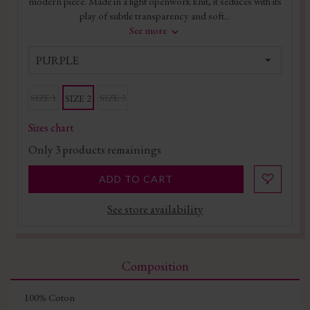
modern piece. Made in a light openwork knit, it seduces with its
play of subtle transparency and soft...
See more
PURPLE
SIZE 1
SIZE 3
SIZE 2
Sizes chart
Only
3
products remainings
ADD TO CART
See store availability
Composition
100% Coton