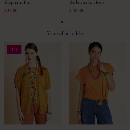
Elephant Pin
Ballerina In Heels
Price
Price
€35.00
€185.00
You will also like
-50%