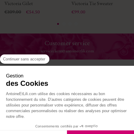
Victoria Gilet
Victoria Tie Sweater
Price
Regular price
€109.00
Price
€54.50
€99.00
Customer service
serviceclient@antoineetlili.com
Continuer sans accepter
Help
Gestion
des Cookies
The House
AntoineEtLili.com utilise des cookies nécessaires au bon
Where to find us
fonctionnement du site. D’autres catégories de cookies peuvent être
utilisées pour personnaliser votre expérience, diffuser des offres
commerciales personnalisées ou réaliser des analyses pour optimiser
Follow-us
notre offre.
Consentements certifiés par