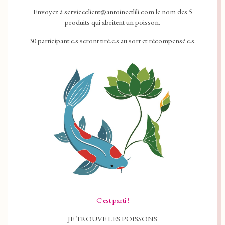
Envoyez à serviceclient@antoineetlili.com le nom des 5
produits qui abritent un poisson.
30 participant.e.s seront tiré.e.s au sort et récompensé.e.s.
C'est parti !
JE TROUVE LES POISSONS