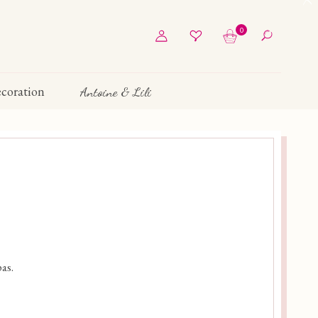
0
coration
Antoine & Lili
as.