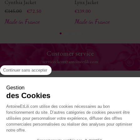
Cynthia Jacket
Lynx Jacket
Price
Regular price
€145.00
Price
€72.50
€139.00
Made in France
Made in France
Customer service
serviceclient@antoineetlili.com
Continuer sans accepter
Help
Gestion
des Cookies
The House
AntoineEtLili.com utilise des cookies nécessaires au bon
Where to find us
fonctionnement du site. D’autres catégories de cookies peuvent être
utilisées pour personnaliser votre expérience, diffuser des offres
commerciales personnalisées ou réaliser des analyses pour optimiser
Follow-us
notre offre.