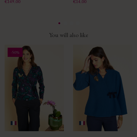
Price
Price
€149.00
€14.00
You will also like
-50%