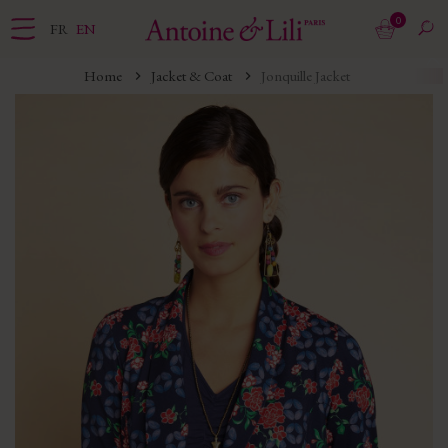
0
FR
EN
Home
Jacket & Coat
Jonquille Jacket