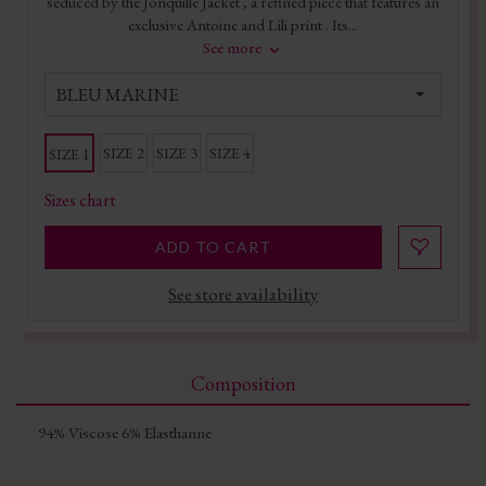
seduced by the Jonquille Jacket , a refined piece that features an
exclusive Antoine and Lili print . Its...
See more
BLEU MARINE
SIZE 2
SIZE 3
SIZE 4
SIZE 1
Sizes chart
ADD TO CART
See store availability
Composition
94% Viscose 6% Elasthanne