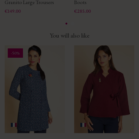
Granito Large Trousers
Boots
Price
Price
€149.00
€285.00
You will also like
-50%