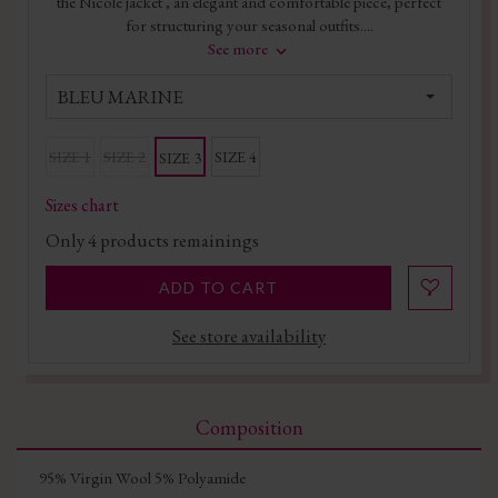
the Nicole jacket , an elegant and comfortable piece, perfect
for structuring your seasonal outfits....
See more
BLEU MARINE
SIZE 1
SIZE 2
SIZE 4
SIZE 3
Sizes chart
Only
4
products remainings
ADD TO CART
See store availability
Composition
95% Virgin Wool 5% Polyamide