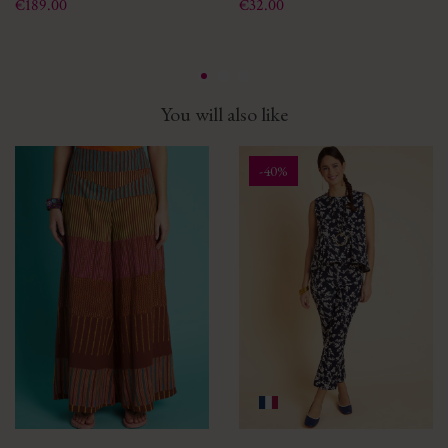
Price
Price
€189.00
€32.00
You will also like
-40%