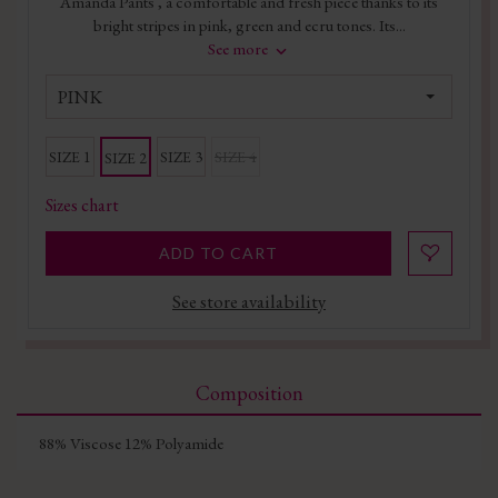
Amanda Pants , a comfortable and fresh piece thanks to its
bright stripes in pink, green and ecru tones. Its...
See more
PINK
SIZE 1
SIZE 3
SIZE 4
SIZE 2
Sizes chart
ADD TO CART
See store availability
Composition
88% Viscose 12% Polyamide