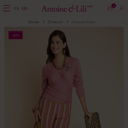
0
FR
EN
Home
Trousers
Amanda Pants
-40%