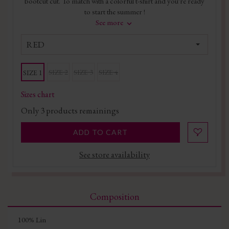
bootcut cut. To match with a colorful t-shirt and you're ready
to start the summer !
See more
RED
SIZE 2
SIZE 3
SIZE 4
SIZE 1
Sizes chart
Only
3
products remainings
ADD TO CART
See store availability
Composition
100% Lin