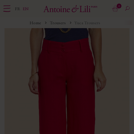
0
FR
EN
Home
Trousers
Yuca Trousers