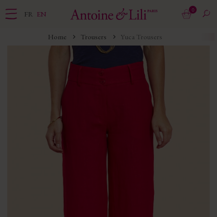
0
FR
EN
Home
Trousers
Yuca Trousers