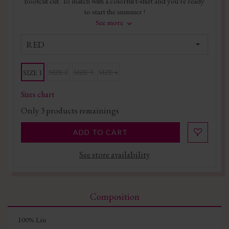
bootcut cut. To match with a colorful t-shirt and you're ready
to start the summer !
See more
RED
SIZE 2
SIZE 3
SIZE 4
SIZE 1
Sizes chart
Only
3
products remainings
ADD TO CART
See store availability
Composition
100% Lin