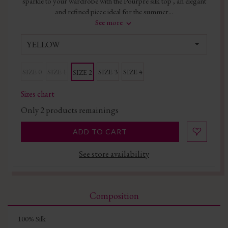
sparkle to your wardrobe with the Pourpre silk top , an elegant
and refined piece ideal for the summer...
See more
YELLOW
SIZE 0
SIZE 1
SIZE 3
SIZE 4
SIZE 2
Sizes chart
Only
2
products remainings
ADD TO CART
See store availability
Composition
100% Silk