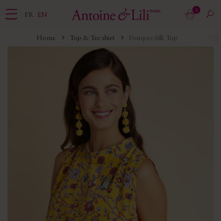
0
FR
EN
Home
Top & Tee shirt
Pourpre Silk Top