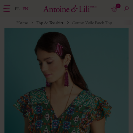
0
FR
EN
Home
Top & Tee shirt
Cotton Voile Patch Top