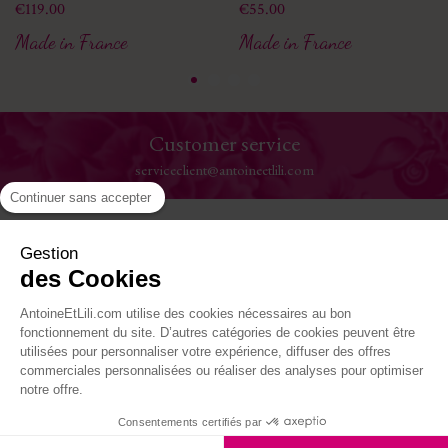
Price
Price
€119.00
€55.00
Made in France
Made in France
Secure payment
Visa, Mastercard, Paypal
Continuer sans accepter
Help
Gestion
des Cookies
The House
AntoineEtLili.com utilise des cookies nécessaires au bon
Where to find us
fonctionnement du site. D’autres catégories de cookies peuvent être
utilisées pour personnaliser votre expérience, diffuser des offres
commerciales personnalisées ou réaliser des analyses pour optimiser
Follow-us
notre offre.
Consentements certifiés par