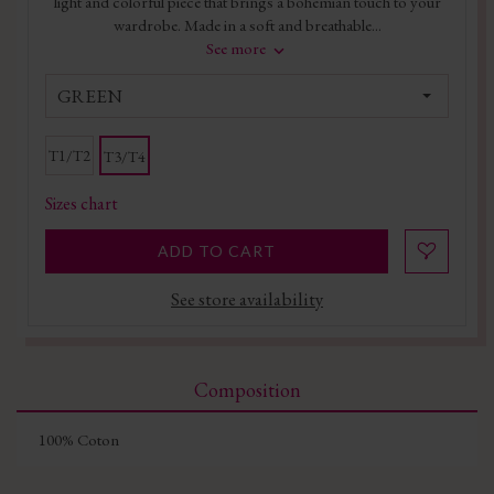
light and colorful piece that brings a bohemian touch to your
wardrobe. Made in a soft and breathable...
See more
GREEN
T1/T2
T3/T4
Sizes chart
ADD TO CART
See store availability
Composition
100% Coton