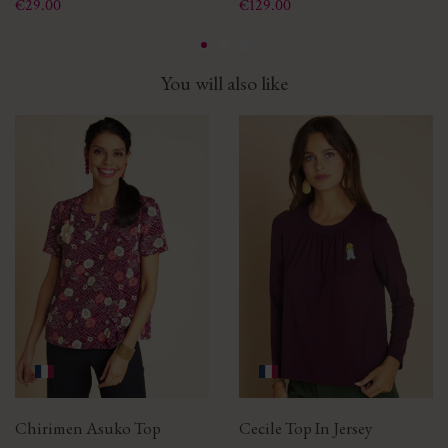
Price
Price
€29.00
€129.00
You will also like
Chirimen Asuko Top
Cecile Top In Jersey