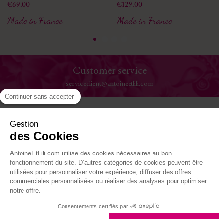
Price
Price
€69.00
€129.00
Made in France
Made in France
Customer service
serviceclient@antoineetlili.com
Continuer sans accepter
Help
Gestion
des Cookies
The House
AntoineEtLili.com utilise des cookies nécessaires au bon
Where to find us
fonctionnement du site. D’autres catégories de cookies peuvent être
utilisées pour personnaliser votre expérience, diffuser des offres
commerciales personnalisées ou réaliser des analyses pour optimiser
Follow-us
notre offre.
Consentements certifiés par