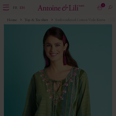
0
FR
EN
Home
Top & Tee shirt
Embroidered Cotton Voile Kurta