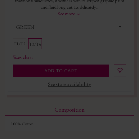
traditional silhouettes, it seduces with its striped graphic print
and fluid long cut. Its delicately...
See more
GREEN
T1/T2
T3/T4
Sizes chart
ADD TO CART
See store availability
Composition
100% Coton