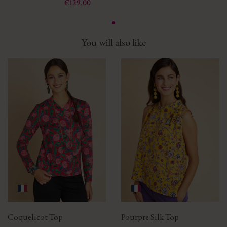
Price
€129.00
You will also like
Coquelicot Top
Pourpre Silk Top