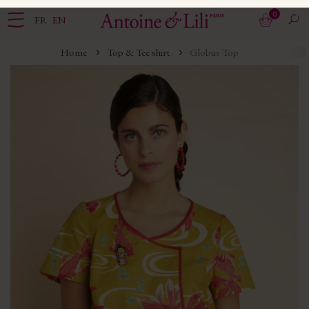
0
FR
EN
Home
Top & Tee shirt
Globus Top