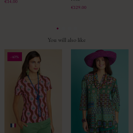
Price
€14.00
Price
€129.00
You will also like
-40%