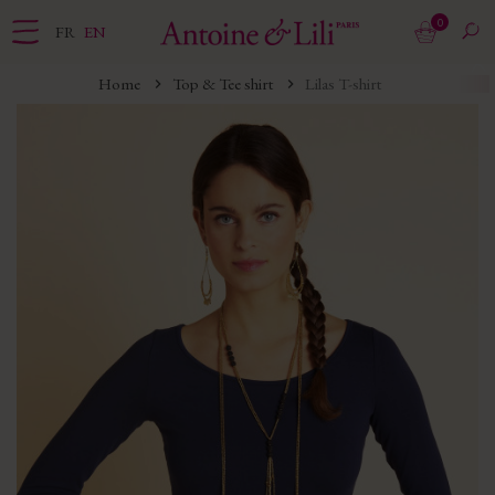
0
FR
EN
Home
Top & Tee shirt
Lilas T-shirt