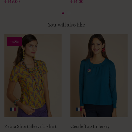
Price
Price
€149.00
€14.00
You will also like
-40%
Zebra Short Sleeve T-shirt
Cecile Top In Jersey