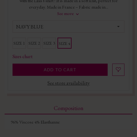
with the Lilas t-shirt ! It is made in a soft knit, perfect for
everyday. Made in France – Fabric made in...
See more
NAVY BLUE
SIZE 1
SIZE 2
SIZE 3
SIZE 4
Sizes chart
ADD TO CART
See store availability
Composition
96% Viscose 4% Elasthanne