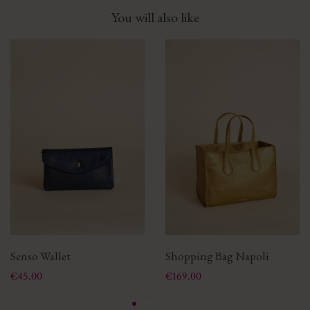
You will also like
Senso Wallet
Shopping Bag Napoli
Price
Price
€45.00
€169.00