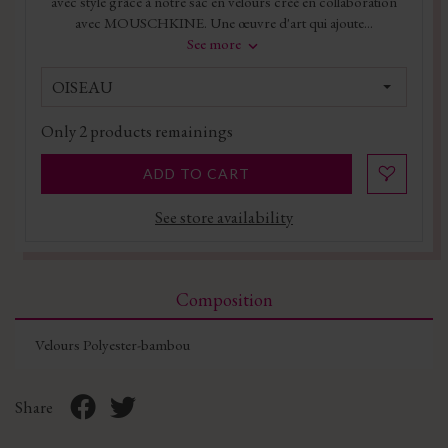
avec style grâce à notre sac en velours créé en collaboration
avec MOUSCHKINE. Une œuvre d'art qui ajoute...
See more
OISEAU
Only
2
products remainings
ADD TO CART
See store availability
Composition
Velours Polyester-bambou
Share