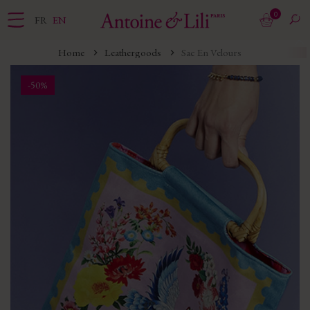
0
FR
EN
Home
Leathergoods
Sac En Velours
-50%