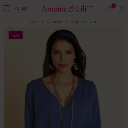
0
FR
EN
Home
Knitwear
Wrap-over Vest
-40%