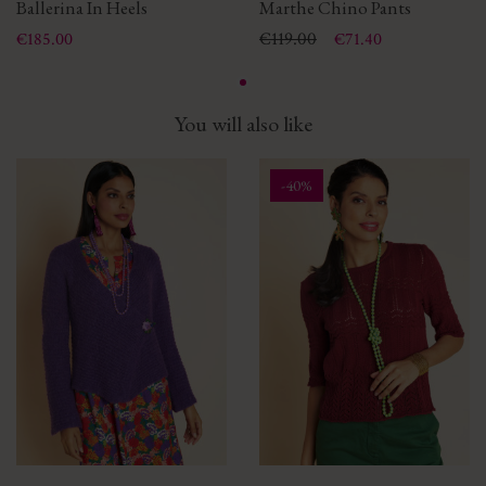
Ballerina In Heels
Marthe Chino Pants
Price
Price
Regular price
€119.00
€185.00
€71.40
You will also like
-40%