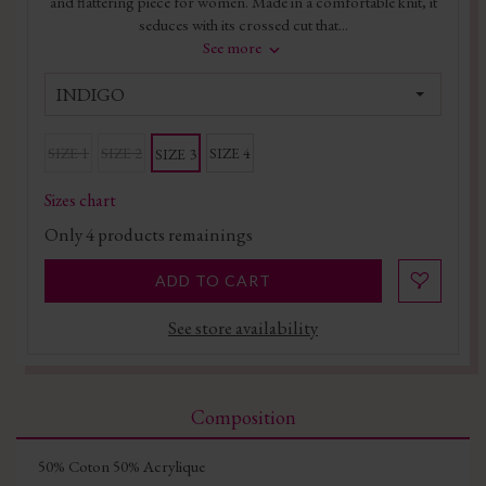
and flattering piece for women. Made in a comfortable knit, it
seduces with its crossed cut that...
See more
INDIGO
SIZE 1
SIZE 2
SIZE 4
SIZE 3
Sizes chart
Only
4
products remainings
ADD TO CART
See store availability
Composition
50% Coton 50% Acrylique