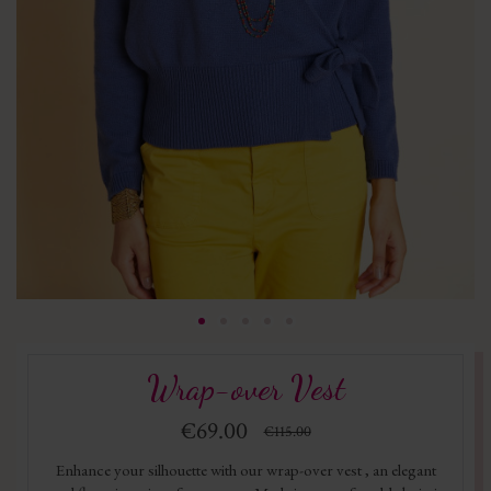
Wrap-over Vest
€69.00
€115.00
Enhance your silhouette with our wrap-over vest , an elegant