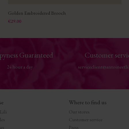
Golden Embroidered Brooch
Price
€29.00
pyness Guaranteed
Customer servi
24 hour a day
serviceclient@antoineetli
se
Where to find us
Lili
Our stores
les
Customer service
us
Press