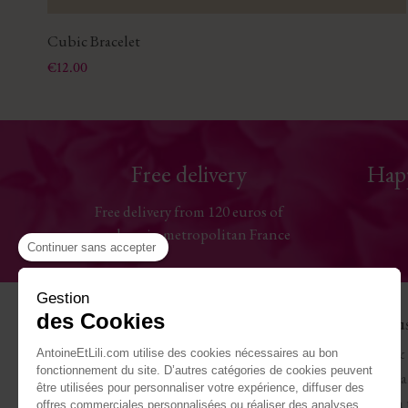
Cubic Bracelet
Price
€12.00
Free delivery
Hap
Free delivery from 120 euros of
purchase in metropolitan France
Continuer sans accepter
Gestion
des Cookies
Help
The Hou
Contact us
Antoine & 
AntoineEtLili.com utilise des cookies nécessaires au bon
fonctionnement du site. D’autres catégories de cookies peuvent
Sizes chart
Terms of Sa
être utilisées pour personnaliser votre expérience, diffuser des
Deliveries
Work with 
offres commerciales personnalisées ou réaliser des analyses