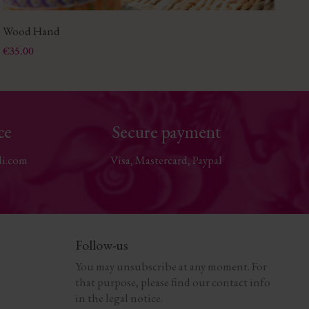
Wood Hand
Fan
Price
Pri
€35.00
€2
ce
Secure payment
li.com
Visa, Mastercard, Paypal
Follow-us
You may unsubscribe at any moment. For
that purpose, please find our contact info
in the legal notice.