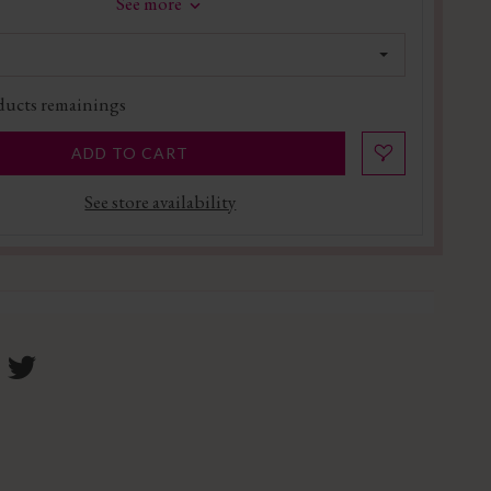
See more
ucts remainings
ADD TO CART
See store availability