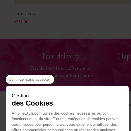
Fancy Tray
Price
€34.00
Free delivery
Hap
Free delivery from 120 euros of
purchase in metropolitan France
Continuer sans accepter
Gestion
des Cookies
Help
The Hou
Contact us
Antoine & 
AntoineEtLili.com utilise des cookies nécessaires au bon
fonctionnement du site. D’autres catégories de cookies peuvent
Sizes chart
Terms of Sa
être utilisées pour personnaliser votre expérience, diffuser des
Deliveries
Work with 
offres commerciales personnalisées ou réaliser des analyses